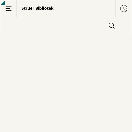
Gå
Struer Bibliotek
til
hovedindhold