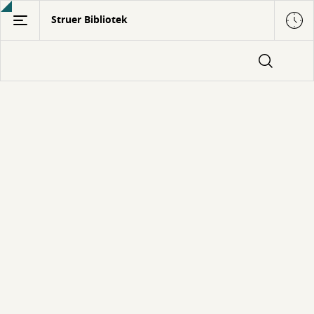
Gå
Struer Bibliotek
til
hovedindhold