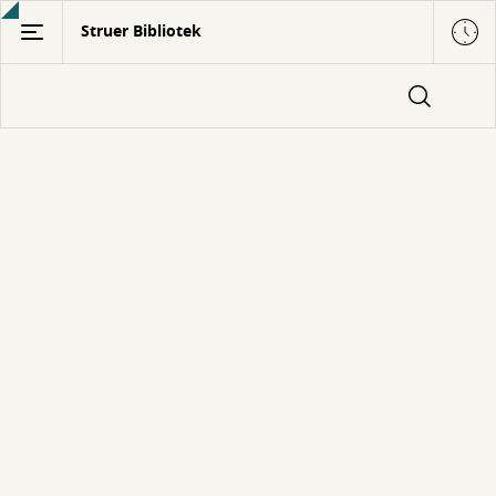
Gå
Struer Bibliotek
til
hovedindhold