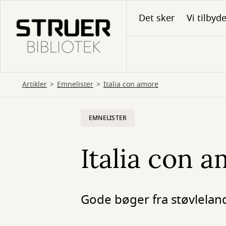
Gå
Det sker
Vi tilbyd
til
hovedindhold
Artikler
Emnelister
Italia con amore
EMNELISTER
Italia con 
Gode bøger fra støvlelan