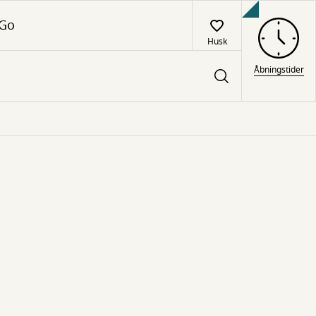
 Go
Husk
Åbningstider