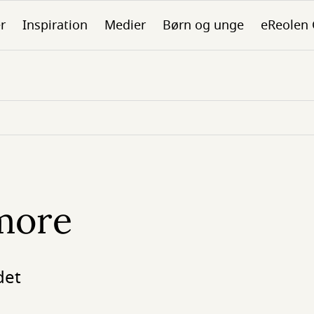
er
Inspiration
Medier
Børn og unge
eReolen
amore
det