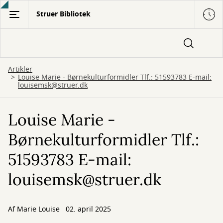
Gå
Struer Bibliotek
til
hovedindhold
Artikler
Louise Marie - Børnekulturformidler Tlf.: 51593783 E-mail:
louisemsk@struer.dk
Louise Marie -
Børnekulturformidler Tlf.:
51593783 E-mail:
louisemsk@struer.dk
Af
Marie Louise
02. april 2025