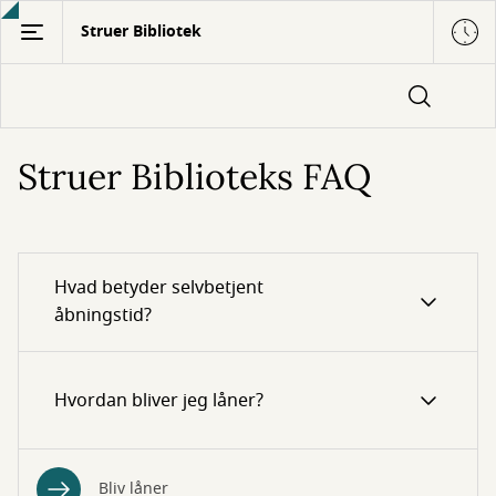
Gå
Struer Bibliotek
til
hovedindhold
Struer Biblioteks FAQ
Hvad betyder selvbetjent
åbningstid?
Hvordan bliver jeg låner?
Bliv låner