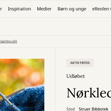
er
Inspiration
Medier
Børn og unge
eReolen
Nørklecafé
AKTIV FRITID
Udløbet
Nørkle
Sted
Struer Bibliotek