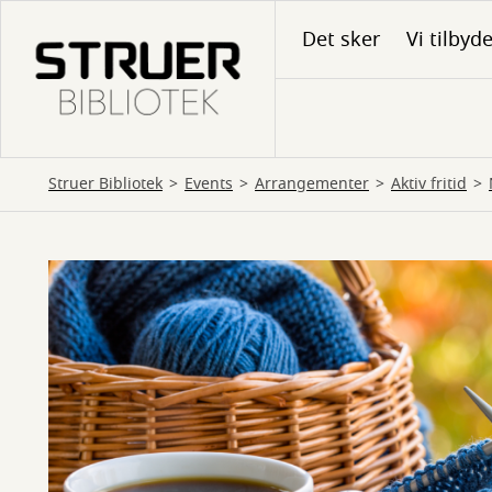
Gå
Det sker
Vi tilbyd
til
hovedindhold
Struer Bibliotek
Events
Arrangementer
Aktiv fritid