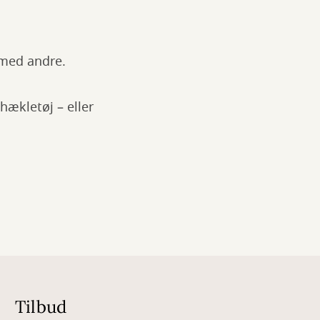
e med andre.
hækletøj – eller
Tilbud