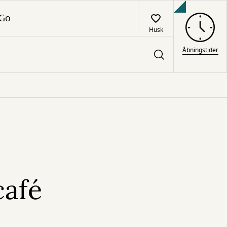
 Go
Husk
Åbningstider
café