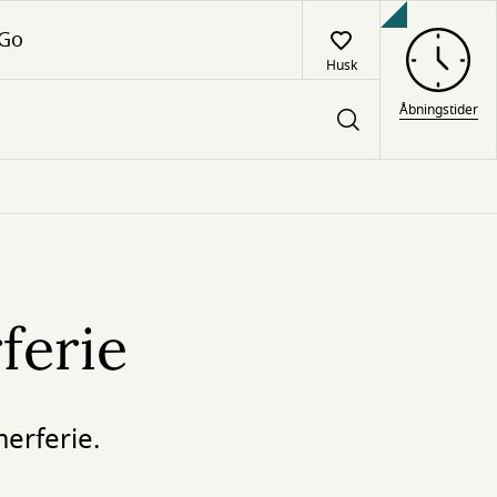
 Go
Husk
Åbningstider
ferie
erferie.