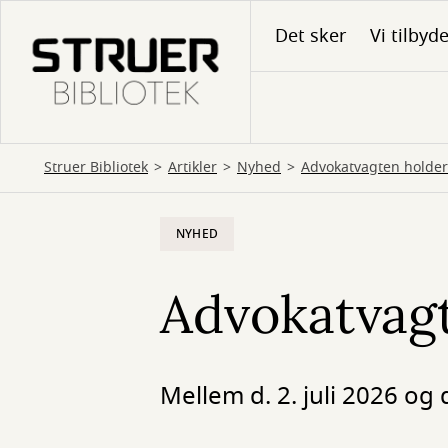
Gå
Det sker
Vi tilbyd
til
hovedindhold
Struer Bibliotek
Artikler
Nyhed
Advokatvagten holde
NYHED
Advokatvag
Mellem d. 2. juli 2026 og