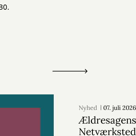
30.
Nyhed
07. juli 202
Ældresagen
Netværksted