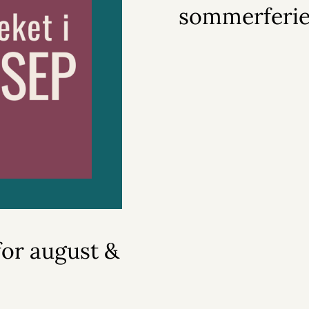
sommerferi
or august &