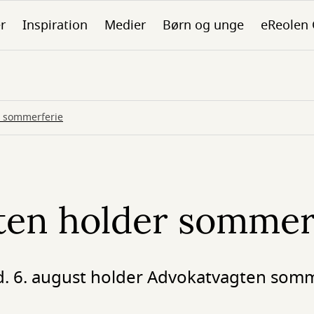
er
Inspiration
Medier
Børn og unge
eReolen
r sommerferie
ten holder sommer
 d. 6. august holder Advokatvagten somm